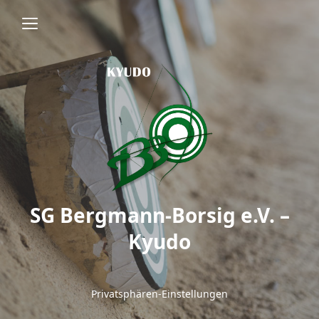
SG Bergmann-Borsig e.V. –
Kyudo
Privatsphären-Einstellungen