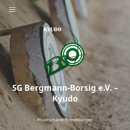
SG Bergmann-Borsig e.V. –
Kyudo
Privatsphären-Einstellungen