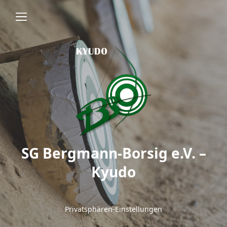
SG Bergmann-Borsig e.V. –
Kyudo
Privatsphären-Einstellungen