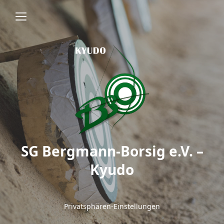
SG Bergmann-Borsig e.V. –
Kyudo
Privatsphären-Einstellungen