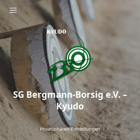
SG Bergmann-Borsig e.V. –
Kyudo
Privatsphären-Einstellungen