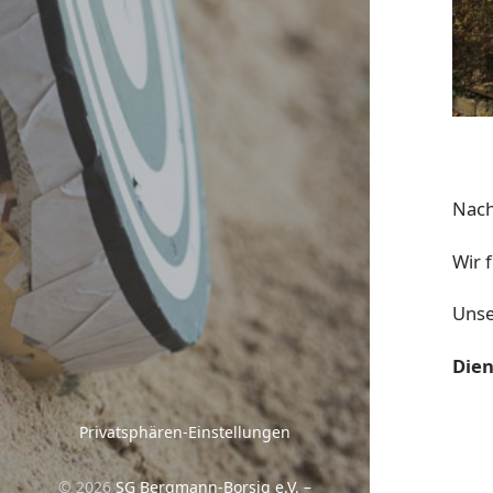
Nach
Wir 
Uns
Dien
Privatsphären-Einstellungen
© 2026
SG Bergmann-Borsig e.V. –