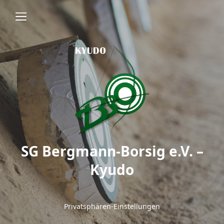
SG Bergmann-Borsig e.V. –
Kyudo
Privatsphären-Einstellungen