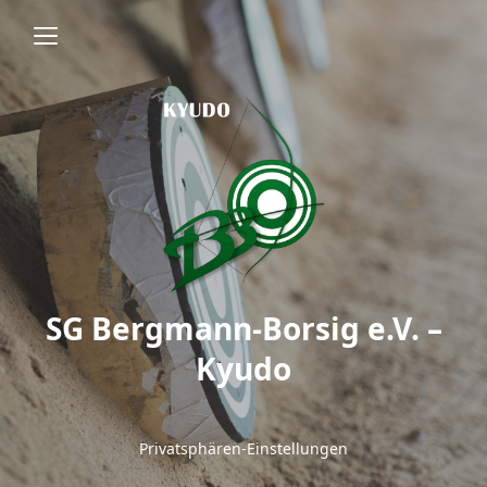
SG Bergmann-Borsig e.V. –
Kyudo
Privatsphären-Einstellungen