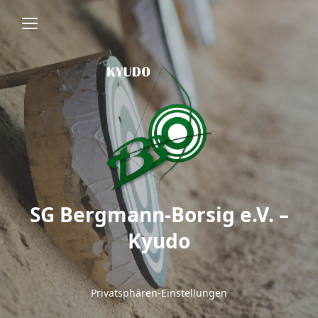
SG Bergmann-Borsig e.V. –
Kyudo
Privatsphären-Einstellungen