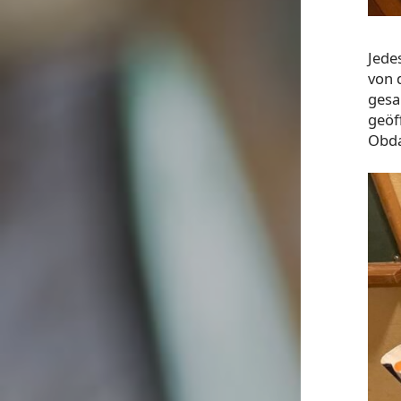
Jede
von 
gesa
geöf
Obda