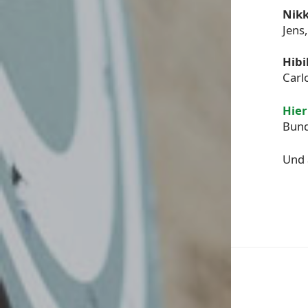
Nikk
Jens
Hibi
Carlo
Hier
Bund
Und 