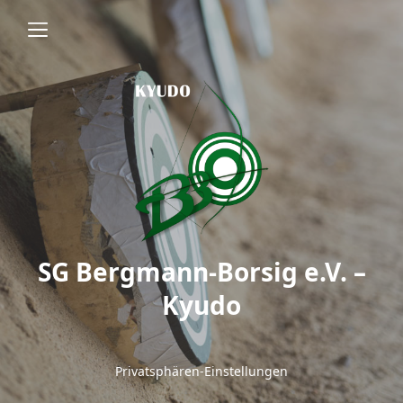
SG Bergmann-Borsig e.V. –
Kyudo
Privatsphären-Einstellungen