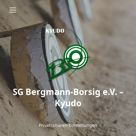
SG Bergmann-Borsig e.V. –
Kyudo
Privatsphären-Einstellungen