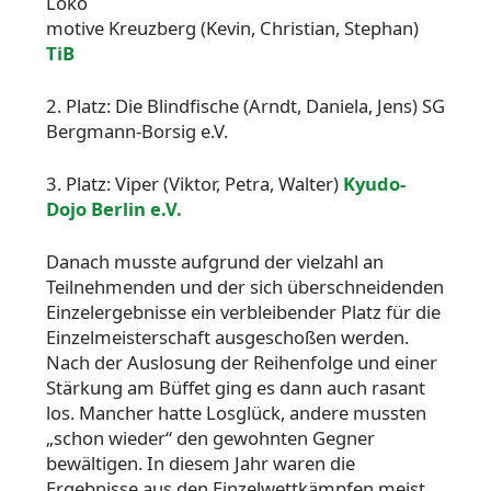
Loko
motive Kreuzberg (Kevin, Christian, Stephan)
TiB
2. Platz: Die Blindfische (Arndt, Daniela, Jens) SG
Bergmann-Borsig e.V.
3. Platz: Viper (Viktor, Petra, Walter)
Kyudo-
Dojo Berlin e.V.
Danach musste aufgrund der vielzahl an
Teilnehmenden und der sich überschneidenden
Einzelergebnisse ein verbleibender Platz für die
Einzelmeisterschaft ausgeschoßen werden.
Nach der Auslosung der Reihenfolge und einer
Stärkung am Büffet ging es dann auch rasant
los. Mancher hatte Losglück, andere mussten
„schon wieder“ den gewohnten Gegner
bewältigen. In diesem Jahr waren die
Ergebnisse aus den Einzelwettkämpfen meist