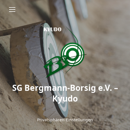
SG Bergmann-Borsig e.V. –
Kyudo
Privatsphären-Einstellungen