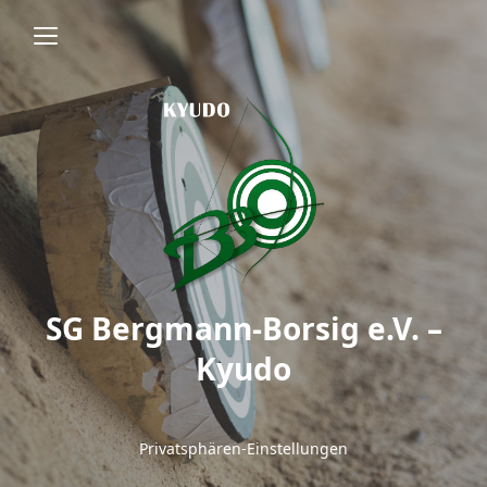
SG Bergmann-Borsig e.V. –
Kyudo
Privatsphären-Einstellungen