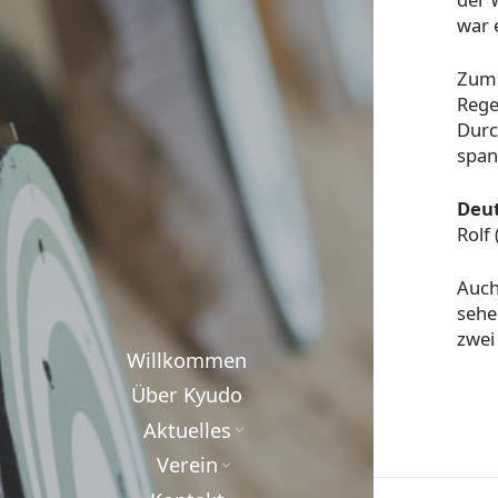
war 
Zum 
Rege
Durc
span
Deut
Rolf 
Auch
sehe
zwei
Willkommen
Über Kyudo
Aktuelles
Verein