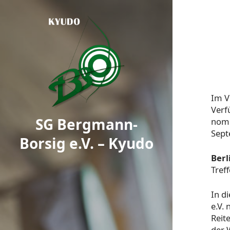
Im V
Verf
SG Bergmann-
nomi
Sept
Borsig e.V. – Kyudo
Berl
Treff
In d
e.V.
Reit
der 