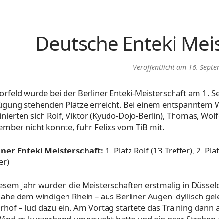
Deutsche Enteki Mei
Veröffentlicht am
16. Sept
orfeld wurde bei der Berliner Enteki-Meisterschaft am 1. S
ügung stehenden Plätze erreicht. Bei einem entspanntem
nierten sich Rolf, Viktor (Kyudo-Dojo-Berlin), Thomas, Wolf
ember nicht konnte, fuhr Felixs vom TiB mit.
iner Enteki Meisterschaft:
1. Platz Rolf (13 Treffer), 2. P
er)
iesem Jahr wurden die Meisterschaften erstmalig in Düsseld
 nahe dem windigen Rhein – aus Berliner Augen idyllisch ge
erhof – lud dazu ein. Am Vortag startete das Training dan
Wind es kurzerhand umgeweht hatte und ein paar Streben z