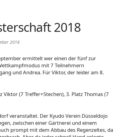
sterschaft 2018
ember 2018
eptember ermittelt wer einen der fünf zur
 Wettkampfmodus mit 7 Teilnehmern
gang und Andrea. Für Viktor, der leider am 8.
latz Viktor (7 Treffer+Stechen), 3. Platz Thomas (7
orf veranstaltet. Der Kyudo Verein Düsseldojo
legen, zwischen einer Gärtnerei und einem
n auch prompt mit dem Abbau des Regenzeltes, da
erbrach. Aber da jeder schnell Hand anlegte,