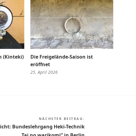
 (Kinteki)
Die Freigelände-Saison ist
eröffnet
25. April 2026
NÄCHSTER BEITRAG:
icht: Bundeslehrgang Heki-Technik
„Tai no warikomi“ in Berlin