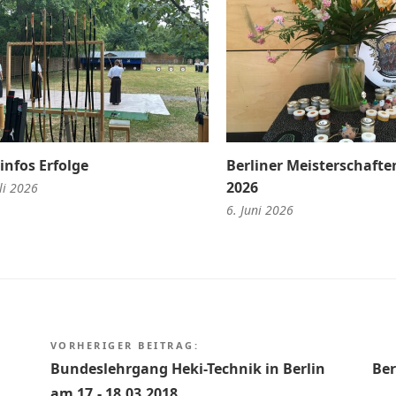
infos Erfolge
Berliner Meisterschaften
2026
li 2026
6. Juni 2026
itragsnavigation
VORHERIGER BEITRAG:
Bundeslehrgang Heki-Technik in Berlin
Ber
am 17.- 18.03.2018