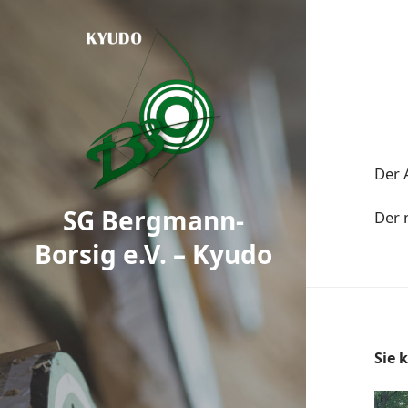
Der 
SG Bergmann-
Der 
Borsig e.V. – Kyudo
Sie 