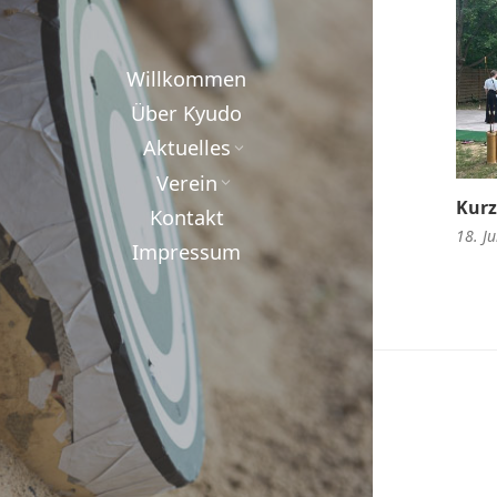
Willkommen
Über Kyudo
Aktuelles
Verein
Kurz
Kontakt
18. Ju
Impressum
Be