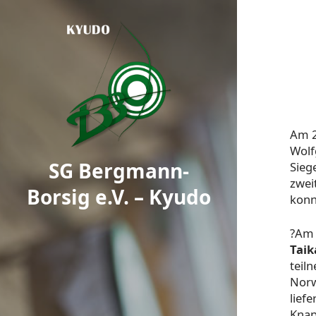
Am 2
Wolf
SG Bergmann-
Sieg
zwei
Borsig e.V. – Kyudo
konn
?Am 
Taik
teil
Norw
lief
Knap