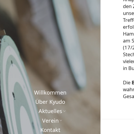
den 
unse
Tref
erfo
Hamb
am S
(17/
Stec
viel
in Bu
Die
wahr
Willkommen
Gesa
Über Kyudo
Aktuelles
Verein
Kontakt