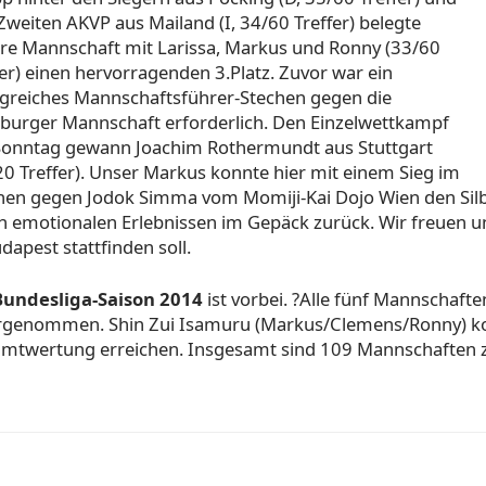
Zweiten AKVP aus Mailand (I, 34/60 Treffer) belegte
re Mannschaft mit Larissa, Markus und Ronny (33/60
fer) einen hervorragenden 3.Platz. Zuvor war ein
lgreiches Mannschaftsführer-Stechen gegen die
urger Mannschaft erforderlich. Den Einzelwettkampf
onntag gewann Joachim Rothermundt aus Stuttgart
20 Treffer). Unser Markus konnte hier mit einem Sieg im
hen gegen Jodok Simma vom Momiji-Kai Dojo Wien den Si
en emotionalen Erlebnissen im Gepäck zurück. Wir freuen uns
dapest stattfinden soll.
Bundesliga-Saison 2014
ist vorbei. ?Alle fünf Mannschaft
genommen. Shin Zui Isamuru (Markus/Clemens/Ronny) konnt
mtwertung erreichen. Insgesamt sind 109 Mannschaften 