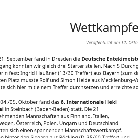
Wettkampfe
Veröffentlicht am
12. Okt
1. September fand in Dresden die
Deutsche Entekimeist
gang konnten wir gleich drei Starter stellen. Nach 5 Durch
erin fest: Ingrid Haußner (13/20 Treffer) aus Bayern (zum dr
ten Platz musste Rolf und Simon Heide aus Mecklenburg-Vo
te sich hier mit einem Treffer durchsetzen und erreichte so
04./05. Oktober fand das
6. Internationale Heki
ai
in Steinbach (Baden-Baden) statt. Die 21
nehmenden Mannschaften aus Finnland, Italien,
egen, Österreich, Polen, Ungarn und Deutschland
erten sich einen spannenden Mannschaftswettkampf.
p hinter den Siegern aus Pöcking (D, 35/60 Treffer) und